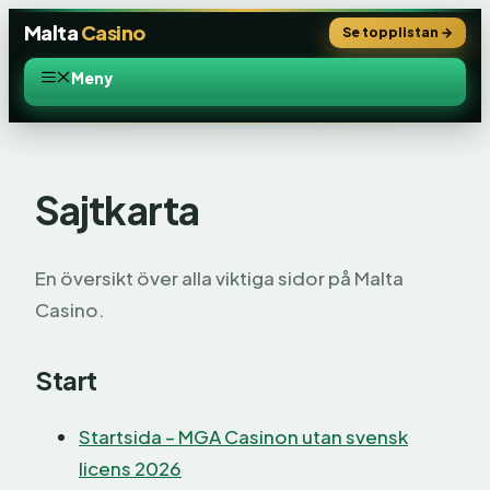
Hoppa
Malta
Casino
Se topplistan →
till
innehåll
Meny
Meny
Sajtkarta
En översikt över alla viktiga sidor på Malta
Casino.
Start
Startsida – MGA Casinon utan svensk
licens 2026