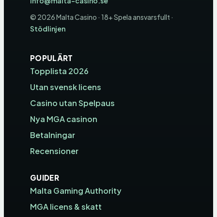
info@malta-casino.se
© 2026 Malta Casino · 18+ Spela ansvarsfullt ·
Stödlinjen
POPULÄRT
Topplista 2026
Utan svensk licens
Casino utan Spelpaus
Nya MGA casinon
Betalningar
Recensioner
GUIDER
Malta Gaming Authority
MGA licens & skatt