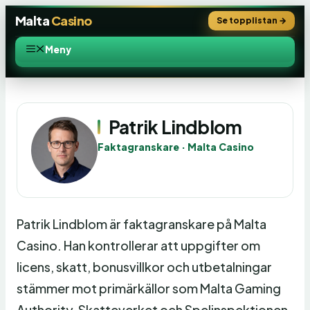
Hoppa
Malta
Casino
Se topplistan →
till
innehåll
Meny
Meny
Patrik Lindblom
Faktagranskare · Malta Casino
Patrik Lindblom är faktagranskare på Malta
Casino. Han kontrollerar att uppgifter om
licens, skatt, bonusvillkor och utbetalningar
stämmer mot primärkällor som Malta Gaming
Authority, Skatteverket och Spelinspektionen