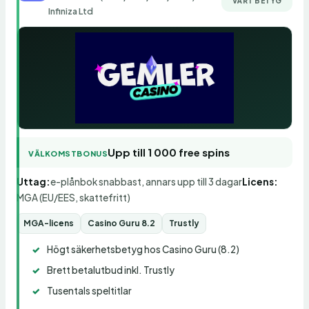
VÅRT BETYG
Infiniza Ltd
Upp till 1 000 free spins
VÄLKOMSTBONUS
Uttag:
e-plånbok snabbast, annars upp till 3 dagar
Licens:
MGA (EU/EES, skattefritt)
MGA-licens
Casino Guru 8.2
Trustly
Högt säkerhetsbetyg hos Casino Guru (8.2)
Brett betalutbud inkl. Trustly
Tusentals speltitlar