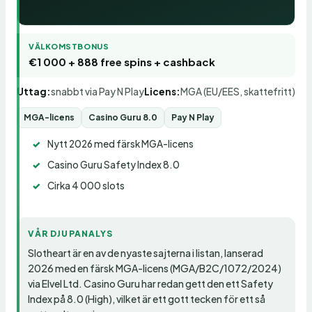
VÄLKOMSTBONUS
€1 000 + 888 free spins + cashback
Uttag:
snabbt via Pay N Play
Licens:
MGA (EU/EES, skattefritt)
MGA-licens
Casino Guru 8.0
Pay N Play
Nytt 2026 med färsk MGA-licens
Casino Guru Safety Index 8.0
Cirka 4 000 slots
VÅR DJUPANALYS
Slotheart är en av de nyaste sajterna i listan, lanserad
2026 med en färsk MGA-licens (MGA/B2C/1072/2024)
via Elvel Ltd. Casino Guru har redan gett den ett Safety
Index på 8.0 (High), vilket är ett gott tecken för ett så