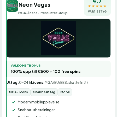
4.7
Neon Vegas
★★★★★
VÅRT BETYG
MGA-licens · PressEnter Group
VÄLKOMSTBONUS
100% upp till €500 + 100 free spins
Uttag:
0–24 h
Licens:
MGA (EU/EES, skattefritt)
MGA-licens
Snabba uttag
Mobil
Modern mobilupplevelse
Snabba utbetalningar