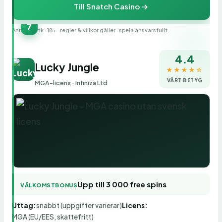
Till Snatch Casino →
7
Annonslänk · 18+ · regler & villkor gäller · spela ansvarsfullt
4.4
Lucky Jungle
★★★★☆
VÅRT BETYG
MGA-licens · Infiniza Ltd
Upp till 3 000 free spins
VÄLKOMSTBONUS
Uttag:
snabbt (uppgifter varierar)
Licens:
MGA (EU/EES, skattefritt)