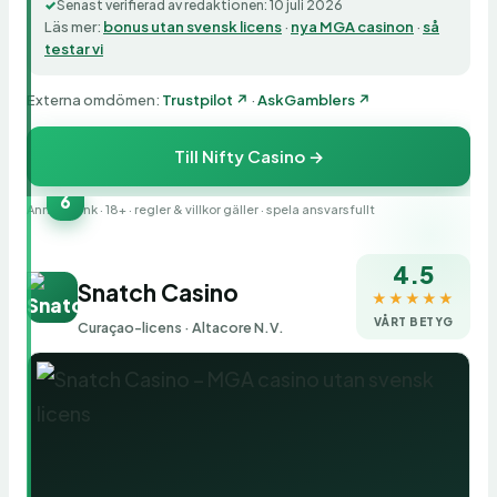
Senast verifierad av redaktionen: 10 juli 2026
Läs mer:
bonus utan svensk licens
·
nya MGA casinon
·
så
testar vi
Externa omdömen:
Trustpilot ↗
·
AskGamblers ↗
Till Nifty Casino →
6
Annonslänk · 18+ · regler & villkor gäller · spela ansvarsfullt
4.5
Snatch Casino
★★★★★
VÅRT BETYG
Curaçao-licens · Altacore N.V.