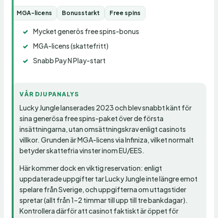
MGA-licens
Bonusstarkt
Free spins
Mycket generös free spins-bonus
MGA-licens (skattefritt)
Snabb Pay N Play-start
VÅR DJUPANALYS
Lucky Jungle lanserades 2023 och blev snabbt känt för
sina generösa free spins-paket över de första
insättningarna, utan omsättningskrav enligt casinots
villkor. Grunden är MGA-licens via Infiniza, vilket normalt
betyder skattefria vinster inom EU/EES.
Här kommer dock en viktig reservation: enligt
uppdaterade uppgifter tar Lucky Jungle inte längre emot
spelare från Sverige, och uppgifterna om uttagstider
spretar (allt från 1–2 timmar till upp till tre bankdagar).
Kontrollera därför att casinot faktiskt är öppet för