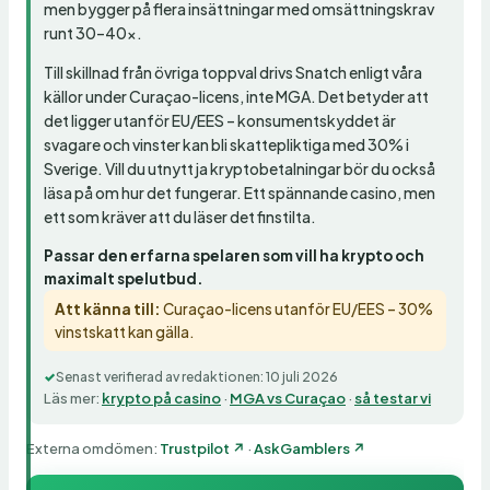
men bygger på flera insättningar med omsättningskrav
runt 30–40x.
Till skillnad från övriga toppval drivs Snatch enligt våra
källor under Curaçao-licens, inte MGA. Det betyder att
det ligger utanför EU/EES – konsumentskyddet är
svagare och vinster kan bli skattepliktiga med 30% i
Sverige. Vill du utnyttja krypto­betalningar bör du också
läsa på om hur det fungerar. Ett spännande casino, men
ett som kräver att du läser det finstilta.
Passar den erfarna spelaren som vill ha krypto och
maximalt spelutbud.
Att känna till:
Curaçao-licens utanför EU/EES – 30%
vinstskatt kan gälla.
Senast verifierad av redaktionen: 10 juli 2026
Läs mer:
krypto på casino
·
MGA vs Curaçao
·
så testar vi
Externa omdömen:
Trustpilot ↗
·
AskGamblers ↗