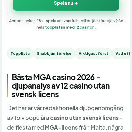
Spela nu →
Annonslänkar · 18+ · spela ansvarsfullt. Vill du jämföra själv? Se
hela
topplistan med 12 casinon
.
Topplista
Snabbjämförelse
Viktigast först
Vad ett 
Bästa MGA casino 2026 –
djupanalys av 12 casino utan
svensk licens
Det här är vår redaktionella djupgenomgång
av tolv populära
casino utan svensk licens
–
de flesta med
MGA-licens
från Malta, några