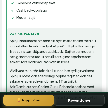
Generöst välkomstpaket
Cashback-upplägg
Modern sajt
VÅR DJUPANALYS
Spinju marknadsförs som ett nytt malta casino med ett
iögonfallande välkomstpaket på €1 111 plus lika många
free spins samt löpande cashback. Sajten ser modern
och genomarbetad ut och riktar sig mot spelare som
söker stora bonusar utan svensk licens.
Vi vill vara raka: vår faktakoll kunde inte tydligt verifiera
Spinjus licens och ägarbolag i öppna register, och det
saknas etablerade omdömen på Trustpilot,
AskGamblers och Casino Guru. Behandla casinot med
sund skepsis tills du själv bekräftat licensen i Malta
Gaming Authoritys register och läst villkoren – gör det till
Topplistan
Recensioner
en vana på alla nya sajter.