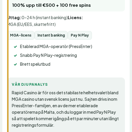
100% upp till €500 + 100 free spins
Uttag:
0–24 h (instant banking)
Licens:
MGA (EU/EES, skattefritt)
MGA-licens
Instant banking
Pay N Play
Etablerad MGA-operatör (PressEnter)
Snabb Pay N Play-registrering
Brett spelutbud
VÅR DJUPANALYS
Rapid Casino är för oss det stabilaste helhetsvalet bland
MGA casino utan svensk licens just nu. Sajten drivs inom
PressEnter-familjen, en av de mer etablerade
operatörerna på Malta, och du loggar in med Pay N Play
så att spelet kommer igång på ett par minuter utan långt
registreringsformulär.