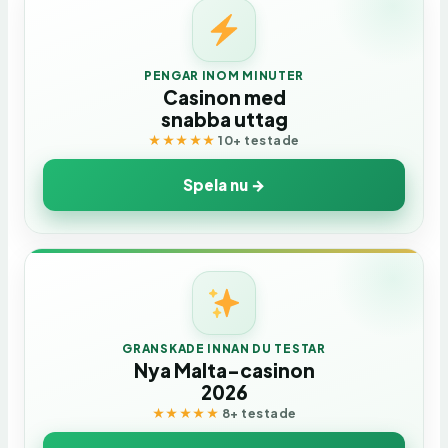
PENGAR INOM MINUTER
Casinon med
snabba uttag
★★★★★
10+ testade
Spela nu →
GRANSKADE INNAN DU TESTAR
Nya Malta-casinon
2026
★★★★★
8+ testade