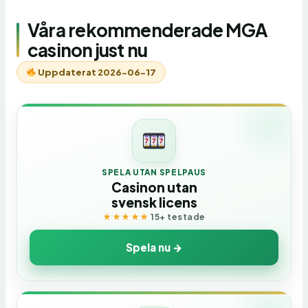
Våra rekommenderade MGA
casinon just nu
Uppdaterat 2026-06-17
SPELA UTAN SPELPAUS
Casinon utan
svensk licens
★★★★★
15+ testade
Spela nu →