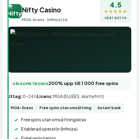
4.5
Nifty Casino
★★★★★
VÅRT BETYG
MGA-licens · Infiniza Ltd
200% upp till 1 000 free spins
VÄLKOMSTBONUS
Uttag:
0–24 h
Licens:
MGA (EU/EES, skattefritt)
MGA-licens
Free spins utan omsättning
Instant bank
Free spins utan omsättningskrav
Etablerad operatör (Infiniza)
Enkel registrering