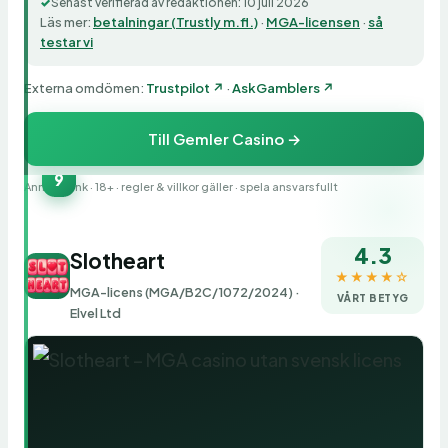
Senast verifierad av redaktionen: 10 juli 2026
Läs mer:
betalningar (Trustly m.fl.)
·
MGA-licensen
·
så
testar vi
Externa omdömen:
Trustpilot ↗
·
AskGamblers ↗
Till Gemler Casino →
9
Annonslänk · 18+ · regler & villkor gäller · spela ansvarsfullt
4.3
Slotheart
★★★★☆
MGA-licens (MGA/B2C/1072/2024) ·
VÅRT BETYG
Elvel Ltd