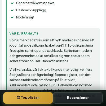
Generöst välkomstpaket
Cashback-upplägg
Modern sajt
VÅR DJUPANALYS
Spinju marknadsförs som ett nytt malta casino med ett
iögonfallande välkomstpaket på €1 111 plus lika många
free spins samt löpande cashback. Sajten ser modern
och genomarbetad ut och riktar sig mot spelare som
söker stora bonusar utan svensk licens.
Vi vill vara raka: vår faktakoll kunde inte tydligt verifiera
Spinjus licens och ägarbolag i öppna register, och det
saknas etablerade omdömen på Trustpilot,
AskGamblers och Casino Guru. Behandla casinot med
sund skepsis tills du själv bekräftat licensen i Malta
Gaming Authoritys register och läst villkoren – gör det till
🏆 Topplistan
Recensioner
en vana på alla nya sajter.