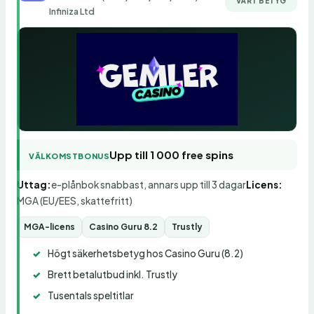
VÅRT BETYG
Infiniza Ltd
Upp till 1 000 free spins
VÄLKOMSTBONUS
Uttag:
e-plånbok snabbast, annars upp till 3 dagar
Licens:
MGA (EU/EES, skattefritt)
MGA-licens
Casino Guru 8.2
Trustly
Högt säkerhetsbetyg hos Casino Guru (8.2)
Brett betalutbud inkl. Trustly
Tusentals speltitlar