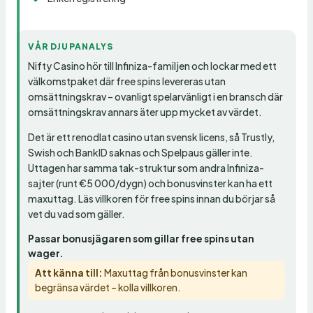
VÅR DJUPANALYS
Nifty Casino hör till Infiniza-familjen och lockar med ett
välkomstpaket där free spins levereras utan
omsättningskrav – ovanligt spelarvänligt i en bransch där
omsättningskrav annars äter upp mycket av värdet.
Det är ett renodlat casino utan svensk licens, så Trustly,
Swish och BankID saknas och Spelpaus gäller inte.
Uttagen har samma tak-struktur som andra Infiniza-
sajter (runt €5 000/dygn) och bonusvinster kan ha ett
maxuttag. Läs villkoren för free spins innan du börjar så
vet du vad som gäller.
Passar bonusjägaren som gillar free spins utan
wager.
Att känna till:
Maxuttag från bonusvinster kan
begränsa värdet – kolla villkoren.