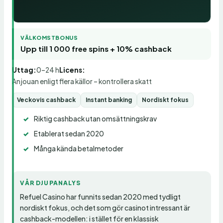
VÄLKOMSTBONUS
Upp till 1 000 free spins + 10% cashback
Uttag:
0–24 h
Licens:
Anjouan enligt flera källor – kontrollera skatt
Veckovis cashback
Instant banking
Nordiskt fokus
Riktig cashback utan omsättningskrav
Etablerat sedan 2020
Många kända betalmetoder
VÅR DJUPANALYS
Refuel Casino har funnits sedan 2020 med tydligt
nordiskt fokus, och det som gör casinot intressant är
cashback-modellen: i stället för en klassisk