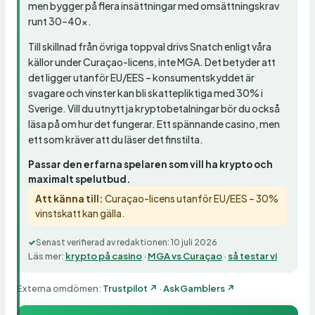
men bygger på flera insättningar med omsättningskrav
runt 30–40x.
Till skillnad från övriga toppval drivs Snatch enligt våra
källor under Curaçao-licens, inte MGA. Det betyder att
det ligger utanför EU/EES – konsumentskyddet är
svagare och vinster kan bli skattepliktiga med 30% i
Sverige. Vill du utnyttja krypto­betalningar bör du också
läsa på om hur det fungerar. Ett spännande casino, men
ett som kräver att du läser det finstilta.
Passar den erfarna spelaren som vill ha krypto och
maximalt spelutbud.
Att känna till:
Curaçao-licens utanför EU/EES – 30%
vinstskatt kan gälla.
Senast verifierad av redaktionen: 10 juli 2026
Läs mer:
krypto på casino
·
MGA vs Curaçao
·
så testar vi
Externa omdömen:
Trustpilot ↗
·
AskGamblers ↗