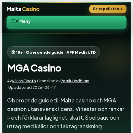
Hoppa
Malta
Casino
Se topplistan →
till
innehåll
Meny
Meny
🔞 18+ · Oberoende guide · AFF Media LTD
MGA Casino
Av
Niklas Ekroth
·Granskad av
Patrik Lindblom
·Uppdaterad 2026-06-17
Oberoende guide till Malta casino och MGA
casinon utan svensk licens. Vi testar och rankar
– och förklarar laglighet, skatt, Spelpaus och
uttag med källor och faktagranskning.