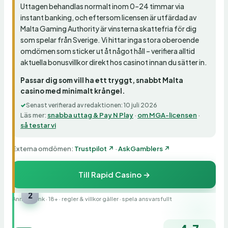
Uttagen behandlas normalt inom 0–24 timmar via
instant banking, och eftersom licensen är utfärdad av
Malta Gaming Authority är vinsterna skattefria för dig
som spelar från Sverige. Vi hittar inga stora oberoende
omdömen som sticker ut åt något håll – verifiera alltid
aktuella bonusvillkor direkt hos casinot innan du sätter in.
Passar dig som vill ha ett tryggt, snabbt Malta
casino med minimalt krångel.
Senast verifierad av redaktionen: 10 juli 2026
Läs mer:
snabba uttag & Pay N Play
·
om MGA-licensen
·
så testar vi
Externa omdömen:
Trustpilot ↗
·
AskGamblers ↗
Till Rapid Casino →
2
Annonslänk · 18+ · regler & villkor gäller · spela ansvarsfullt