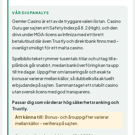
VÅR DJUPANALYS
Gemler Casino är ett av de tryggare valen i listan. Casino
Guru ger sajten ett Safety Index på 8.2 (High), och den
drivs under MGA-licens av Infiniza med ett brett
betalutbud där även Trustly och direktbank finns med –
ovanligt smidigt för ett malta casino.
Spelbiblioteket rymmer tusentals titlar och uttag till e-
plånbok går snabbt, medan banköverföring kan ta upp
till tre dagar. Uppgifter om lanseringsår och exakta
bonusar varierar mellan källor, så dubbelkolla aktuellt
erbjudande på sajten. Sammantaget ett stabilt casino
utan svensk licens med god transparens.
Passar dig som värderar hög säkerhetsranking och
Trustly.
Att känna till:
Bonus- och årsuppgifter varierar
mellan källor – verifiera på sajten.