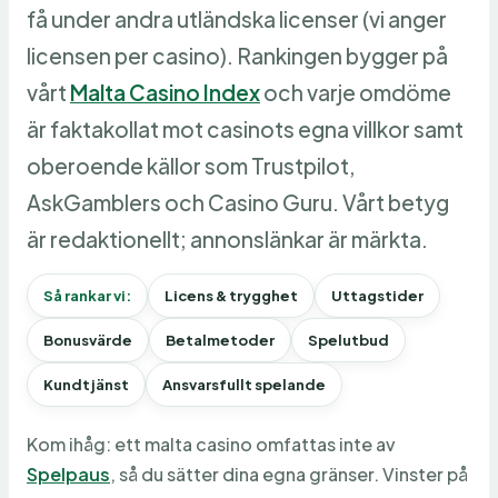
få under andra utländska licenser (vi anger
licensen per casino). Rankingen bygger på
vårt
Malta Casino Index
och varje omdöme
är faktakollat mot casinots egna villkor samt
oberoende källor som Trustpilot,
AskGamblers och Casino Guru. Vårt betyg
är redaktionellt; annonslänkar är märkta.
Så rankar vi:
Licens & trygghet
Uttagstider
Bonusvärde
Betalmetoder
Spelutbud
Kundtjänst
Ansvarsfullt spelande
Kom ihåg: ett malta casino omfattas inte av
Spelpaus
, så du sätter dina egna gränser. Vinster på