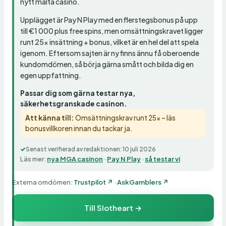
nytt malta casino.
Upplägget är Pay N Play med en flerstegsbonus på upp
till €1 000 plus free spins, men omsättningskravet ligger
runt 25x insättning + bonus, vilket är en hel del att spela
igenom. Eftersom sajten är ny finns ännu få oberoende
kundomdömen, så börja gärna smått och bilda dig en
egen uppfattning.
Passar dig som gärna testar nya,
säkerhetsgranskade casinon.
Att känna till:
Omsättningskrav runt 25x – läs
bonusvillkoren innan du tackar ja.
Senast verifierad av redaktionen: 10 juli 2026
Läs mer:
nya MGA casinon
·
Pay N Play
·
så testar vi
Externa omdömen:
Trustpilot ↗
·
AskGamblers ↗
Till Slotheart →