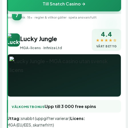
Till Snatch Casino →
7
Annonslänk · 18+ · regler & villkor gäller · spela ansvarsfullt
4.4
Lucky Jungle
★★★★☆
VÅRT BETYG
MGA-licens · Infiniza Ltd
Upp till 3 000 free spins
VÄLKOMSTBONUS
Uttag:
snabbt (uppgifter varierar)
Licens:
MGA (EU/EES, skattefritt)