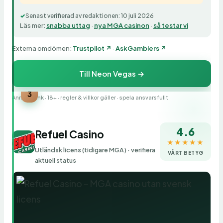
Senast verifierad av redaktionen: 10 juli 2026
Läs mer:
snabba uttag
·
nya MGA casinon
·
så testar vi
Externa omdömen:
Trustpilot ↗
·
AskGamblers ↗
Till Neon Vegas →
3
Annonslänk · 18+ · regler & villkor gäller · spela ansvarsfullt
4.6
Refuel Casino
★★★★★
Utländsk licens (tidigare MGA) · verifiera
VÅRT BETYG
aktuell status