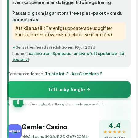
svenska spelare innan du lägger tid på registrering.
Passar dig som jagar stora free spins-paket – om du
accepteras.
Att känna till:
Tar enligt uppdaterade uppgifter
kanske inte emot svenska spelare – verifiera först.
Senast verifierad av redaktionen: 10 juli 2026
Läs mer:
casino utan Spelpaus
·
ansvarsfullt spelande
·
så
testar vi
Externa omdömen:
Trustpilot ↗
·
AskGamblers ↗
Till Lucky Jungle →
8
Annonslänk · 18+ · regler & villkor gäller · spela ansvarsfullt
4.4
Gemler Casino
★★★★☆
MGA-licens (MGA/B2C/367/2016) ·