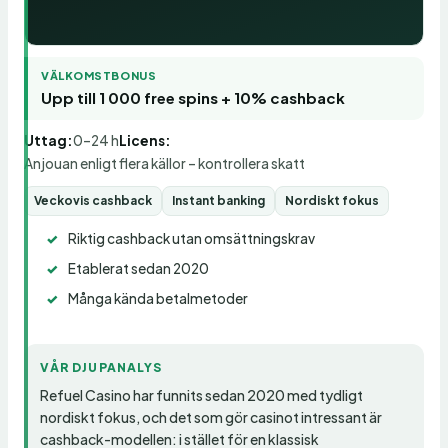
VÄLKOMSTBONUS
Upp till 1 000 free spins + 10% cashback
Uttag:
0–24 h
Licens:
Anjouan enligt flera källor – kontrollera skatt
Veckovis cashback
Instant banking
Nordiskt fokus
Riktig cashback utan omsättningskrav
Etablerat sedan 2020
Många kända betalmetoder
VÅR DJUPANALYS
Refuel Casino har funnits sedan 2020 med tydligt
nordiskt fokus, och det som gör casinot intressant är
cashback-modellen: i stället för en klassisk