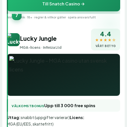
Till Snatch Casino →
7
Annonslänk · 18+ · regler & villkor gäller · spela ansvarsfullt
4.4
Lucky Jungle
★★★★☆
VÅRT BETYG
MGA-licens · Infiniza Ltd
Upp till 3 000 free spins
VÄLKOMSTBONUS
Uttag:
snabbt (uppgifter varierar)
Licens:
MGA (EU/EES, skattefritt)