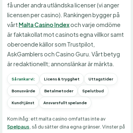
få under andra utländska licenser (vi anger
licensen per casino). Rankingen bygger på
vårt
Malta Casino Index
och varje omdöme
är faktakollat mot casinots egna villkor samt
oberoende källor som Trustpilot,
AskGamblers och Casino Guru. Vårt betyg
är redaktionellt; annonslänkar är märkta.
Så rankar vi:
Licens & trygghet
Uttagstider
Bonusvärde
Betalmetoder
Spelutbud
Kundtjänst
Ansvarsfullt spelande
Kom ihåg: ett malta casino omfattas inte av
Spelpaus
, så du sätter dina egna gränser. Vinster på