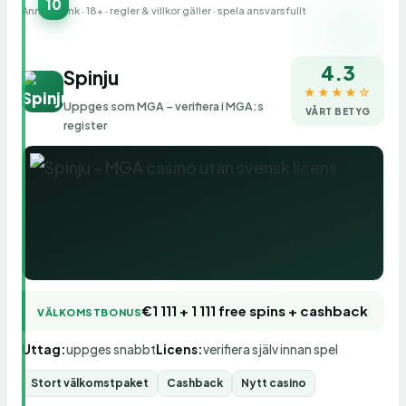
10
Annonslänk · 18+ · regler & villkor gäller · spela ansvarsfullt
4.3
Spinju
★★★★☆
Uppges som MGA – verifiera i MGA:s
VÅRT BETYG
register
€1 111 + 1 111 free spins + cashback
VÄLKOMSTBONUS
Uttag:
uppges snabbt
Licens:
verifiera själv innan spel
Stort välkomstpaket
Cashback
Nytt casino