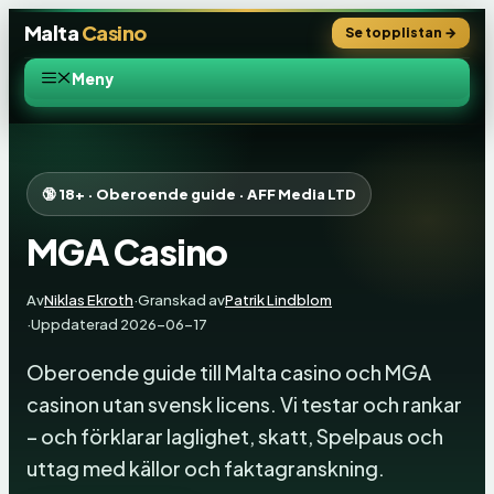
Hoppa
Malta
Casino
Se topplistan →
till
innehåll
Meny
Meny
🔞 18+ · Oberoende guide · AFF Media LTD
MGA Casino
Av
Niklas Ekroth
·Granskad av
Patrik Lindblom
·Uppdaterad 2026-06-17
Oberoende guide till Malta casino och MGA
casinon utan svensk licens. Vi testar och rankar
– och förklarar laglighet, skatt, Spelpaus och
uttag med källor och faktagranskning.