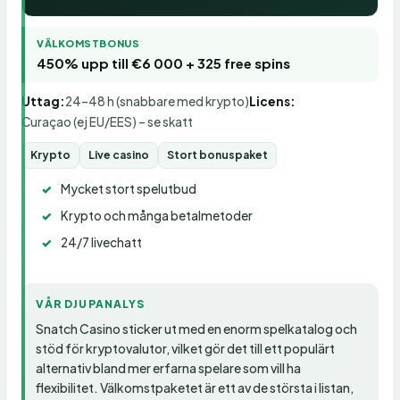
VÄLKOMSTBONUS
450% upp till €6 000 + 325 free spins
Uttag:
24–48 h (snabbare med krypto)
Licens:
Curaçao (ej EU/EES) – se skatt
Krypto
Live casino
Stort bonuspaket
Mycket stort spelutbud
Krypto och många betalmetoder
24/7 livechatt
VÅR DJUPANALYS
Snatch Casino sticker ut med en enorm spelkatalog och
stöd för kryptovalutor, vilket gör det till ett populärt
alternativ bland mer erfarna spelare som vill ha
flexibilitet. Välkomstpaketet är ett av de största i listan,