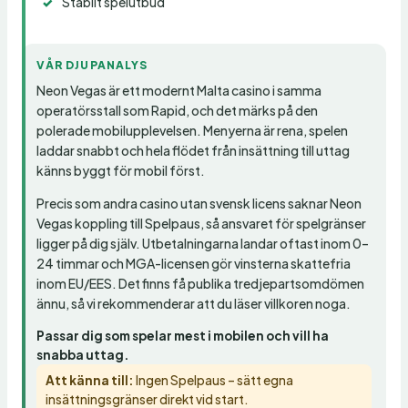
Stabilt spelutbud
VÅR DJUPANALYS
Neon Vegas är ett modernt Malta casino i samma
operatörsstall som Rapid, och det märks på den
polerade mobilupplevelsen. Menyerna är rena, spelen
laddar snabbt och hela flödet från insättning till uttag
känns byggt för mobil först.
Precis som andra casino utan svensk licens saknar Neon
Vegas koppling till Spelpaus, så ansvaret för spelgränser
ligger på dig själv. Utbetalningarna landar oftast inom 0–
24 timmar och MGA-licensen gör vinsterna skattefria
inom EU/EES. Det finns få publika tredjepartsomdömen
ännu, så vi rekommenderar att du läser villkoren noga.
Passar dig som spelar mest i mobilen och vill ha
snabba uttag.
Att känna till:
Ingen Spelpaus – sätt egna
insättningsgränser direkt vid start.