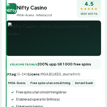
4.5
Nifty Casino
★★★★★
VÅRT BETYG
MGA-licens · Infiniza Ltd
200% upp till 1 000 free spins
VÄLKOMSTBONUS
Uttag:
0–24 h
Licens:
MGA (EU/EES, skattefritt)
MGA-licens
Free spins utan omsättning
Instant bank
Free spins utan omsättningskrav
Etablerad operatör (Infiniza)
Enkel registrering