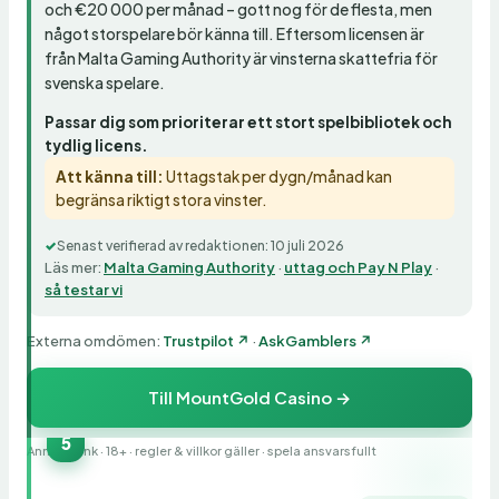
och €20 000 per månad – gott nog för de flesta, men
något storspelare bör känna till. Eftersom licensen är
från Malta Gaming Authority är vinsterna skattefria för
svenska spelare.
Passar dig som prioriterar ett stort spelbibliotek och
tydlig licens.
Att känna till:
Uttagstak per dygn/månad kan
begränsa riktigt stora vinster.
Senast verifierad av redaktionen: 10 juli 2026
Läs mer:
Malta Gaming Authority
·
uttag och Pay N Play
·
så testar vi
Externa omdömen:
Trustpilot ↗
·
AskGamblers ↗
Till MountGold Casino →
5
Annonslänk · 18+ · regler & villkor gäller · spela ansvarsfullt