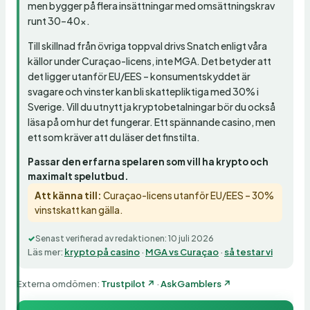
men bygger på flera insättningar med omsättningskrav
runt 30–40x.
Till skillnad från övriga toppval drivs Snatch enligt våra
källor under Curaçao-licens, inte MGA. Det betyder att
det ligger utanför EU/EES – konsumentskyddet är
svagare och vinster kan bli skattepliktiga med 30% i
Sverige. Vill du utnyttja krypto­betalningar bör du också
läsa på om hur det fungerar. Ett spännande casino, men
ett som kräver att du läser det finstilta.
Passar den erfarna spelaren som vill ha krypto och
maximalt spelutbud.
Att känna till:
Curaçao-licens utanför EU/EES – 30%
vinstskatt kan gälla.
Senast verifierad av redaktionen: 10 juli 2026
Läs mer:
krypto på casino
·
MGA vs Curaçao
·
så testar vi
Externa omdömen:
Trustpilot ↗
·
AskGamblers ↗