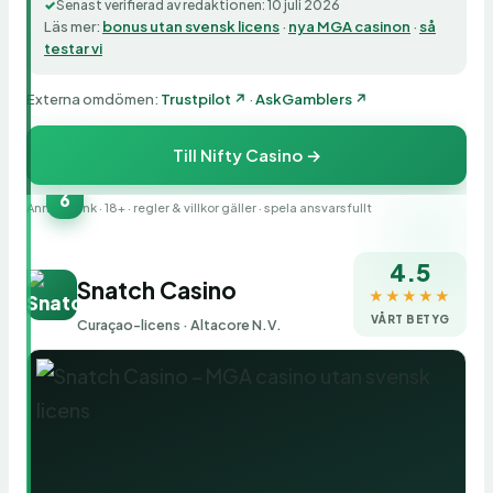
Senast verifierad av redaktionen: 10 juli 2026
Läs mer:
bonus utan svensk licens
·
nya MGA casinon
·
så
testar vi
Externa omdömen:
Trustpilot ↗
·
AskGamblers ↗
Till Nifty Casino →
6
Annonslänk · 18+ · regler & villkor gäller · spela ansvarsfullt
4.5
Snatch Casino
★★★★★
VÅRT BETYG
Curaçao-licens · Altacore N.V.