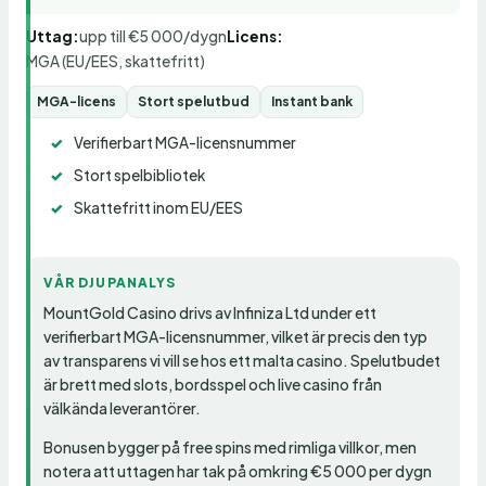
Uttag:
upp till €5 000/dygn
Licens:
MGA (EU/EES, skattefritt)
MGA-licens
Stort spelutbud
Instant bank
Verifierbart MGA-licensnummer
Stort spelbibliotek
Skattefritt inom EU/EES
VÅR DJUPANALYS
MountGold Casino drivs av Infiniza Ltd under ett
verifierbart MGA-licensnummer, vilket är precis den typ
av transparens vi vill se hos ett malta casino. Spelutbudet
är brett med slots, bordsspel och live casino från
välkända leverantörer.
Bonusen bygger på free spins med rimliga villkor, men
notera att uttagen har tak på omkring €5 000 per dygn