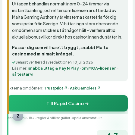
Uttagen behandlas normalt inom 0–24 timmar via
instant banking, och eftersom licensen är utfärdad av
Malta Gaming Authority är vinsterna skattefria för dig
som spelar från Sverige. Vi hittar inga stora oberoende
omdömen som sticker ut åt något håll – verifiera alltid
aktuella bonusvillkor direkt hos casinot innan du sätter in.
Passar dig som vill ha ett tryggt, snabbt Malta
casino med minimalt krångel.
Senast verifierad av redaktionen: 10 juli 2026
Läs mer:
snabba uttag & Pay N Play
·
om MGA-licensen
·
så testar vi
Externa omdömen:
Trustpilot ↗
·
AskGamblers ↗
Till Rapid Casino →
2
Annonslänk · 18+ · regler & villkor gäller · spela ansvarsfullt