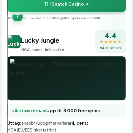
Till Snatch Casino →
7
Annonslänk · 18+ · regler & villkor gäller · spela ansvarsfullt
4.4
Lucky Jungle
★★★★☆
VÅRT BETYG
MGA-licens · Infiniza Ltd
Upp till 3 000 free spins
VÄLKOMSTBONUS
Uttag:
snabbt (uppgifter varierar)
Licens:
MGA (EU/EES, skattefritt)