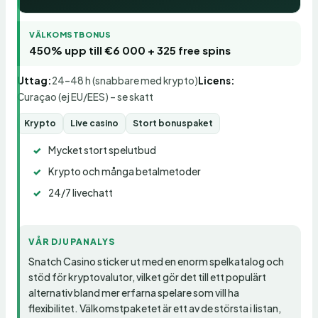
VÄLKOMSTBONUS
450% upp till €6 000 + 325 free spins
Uttag:
24–48 h (snabbare med krypto)
Licens:
Curaçao (ej EU/EES) – se skatt
Krypto
Live casino
Stort bonuspaket
Mycket stort spelutbud
Krypto och många betalmetoder
24/7 livechatt
VÅR DJUPANALYS
Snatch Casino sticker ut med en enorm spelkatalog och
stöd för kryptovalutor, vilket gör det till ett populärt
alternativ bland mer erfarna spelare som vill ha
flexibilitet. Välkomstpaketet är ett av de största i listan,