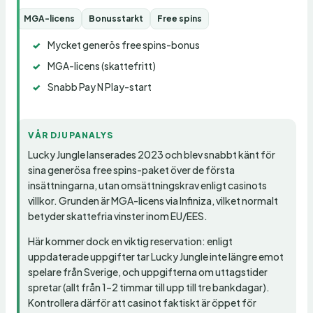
MGA-licens
Bonusstarkt
Free spins
Mycket generös free spins-bonus
MGA-licens (skattefritt)
Snabb Pay N Play-start
VÅR DJUPANALYS
Lucky Jungle lanserades 2023 och blev snabbt känt för
sina generösa free spins-paket över de första
insättningarna, utan omsättningskrav enligt casinots
villkor. Grunden är MGA-licens via Infiniza, vilket normalt
betyder skattefria vinster inom EU/EES.
Här kommer dock en viktig reservation: enligt
uppdaterade uppgifter tar Lucky Jungle inte längre emot
spelare från Sverige, och uppgifterna om uttagstider
spretar (allt från 1–2 timmar till upp till tre bankdagar).
Kontrollera därför att casinot faktiskt är öppet för