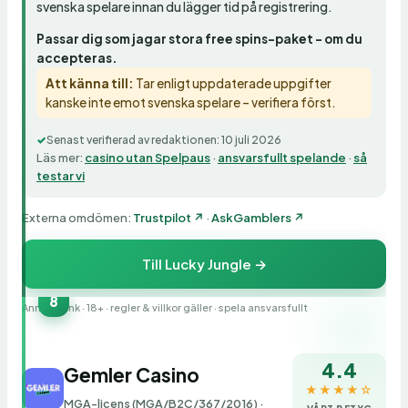
svenska spelare innan du lägger tid på registrering.
Passar dig som jagar stora free spins-paket – om du
accepteras.
Att känna till:
Tar enligt uppdaterade uppgifter
kanske inte emot svenska spelare – verifiera först.
Senast verifierad av redaktionen: 10 juli 2026
Läs mer:
casino utan Spelpaus
·
ansvarsfullt spelande
·
så
testar vi
Externa omdömen:
Trustpilot ↗
·
AskGamblers ↗
Till Lucky Jungle →
8
Annonslänk · 18+ · regler & villkor gäller · spela ansvarsfullt
4.4
Gemler Casino
★★★★☆
MGA-licens (MGA/B2C/367/2016) ·