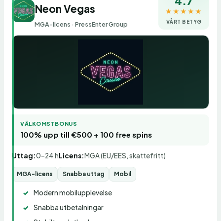
4.7
Neon Vegas
★★★★★
VÅRT BETYG
MGA-licens · PressEnter Group
VÄLKOMSTBONUS
100% upp till €500 + 100 free spins
Uttag:
0–24 h
Licens:
MGA (EU/EES, skattefritt)
MGA-licens
Snabba uttag
Mobil
Modern mobilupplevelse
Snabba utbetalningar