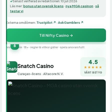
Senast verifierad av redaktionen: 10 juli 2026
Läs mer:
bonus utan svensk licens
·
nya MGA casinon
·
så
testar vi
Externa omdömen:
Trustpilot ↗
·
AskGamblers ↗
Till Nifty Casino →
6
Annonslänk · 18+ · regler & villkor gäller · spela ansvarsfullt
4.5
Snatch Casino
★★★★★
VÅRT BETYG
Curaçao-licens · Altacore N.V.