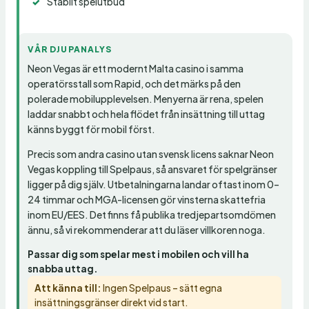
Stabilt spelutbud
VÅR DJUPANALYS
Neon Vegas är ett modernt Malta casino i samma
operatörsstall som Rapid, och det märks på den
polerade mobilupplevelsen. Menyerna är rena, spelen
laddar snabbt och hela flödet från insättning till uttag
känns byggt för mobil först.
Precis som andra casino utan svensk licens saknar Neon
Vegas koppling till Spelpaus, så ansvaret för spelgränser
ligger på dig själv. Utbetalningarna landar oftast inom 0–
24 timmar och MGA-licensen gör vinsterna skattefria
inom EU/EES. Det finns få publika tredjepartsomdömen
ännu, så vi rekommenderar att du läser villkoren noga.
Passar dig som spelar mest i mobilen och vill ha
snabba uttag.
Att känna till:
Ingen Spelpaus – sätt egna
insättningsgränser direkt vid start.