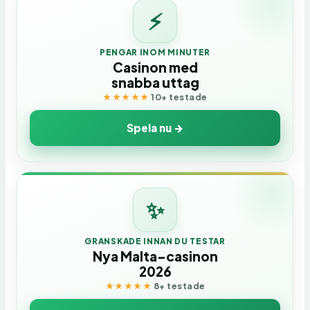
⚡
PENGAR INOM MINUTER
Casinon med
snabba uttag
★★★★★
10+ testade
Spela nu →
✨
GRANSKADE INNAN DU TESTAR
Nya Malta-casinon
2026
★★★★★
8+ testade