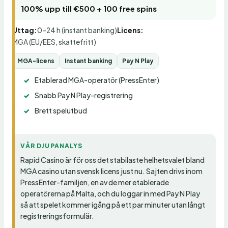
100% upp till €500 + 100 free spins
Uttag:
0–24 h (instant banking)
Licens:
MGA (EU/EES, skattefritt)
MGA-licens
Instant banking
Pay N Play
Etablerad MGA-operatör (PressEnter)
Snabb Pay N Play-registrering
Brett spelutbud
VÅR DJUPANALYS
Rapid Casino är för oss det stabilaste helhetsvalet bland
MGA casino utan svensk licens just nu. Sajten drivs inom
PressEnter-familjen, en av de mer etablerade
operatörerna på Malta, och du loggar in med Pay N Play
så att spelet kommer igång på ett par minuter utan långt
registreringsformulär.