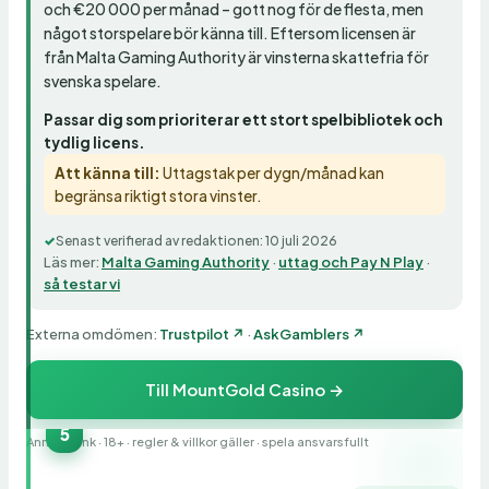
och €20 000 per månad – gott nog för de flesta, men
något storspelare bör känna till. Eftersom licensen är
från Malta Gaming Authority är vinsterna skattefria för
svenska spelare.
Passar dig som prioriterar ett stort spelbibliotek och
tydlig licens.
Att känna till:
Uttagstak per dygn/månad kan
begränsa riktigt stora vinster.
Senast verifierad av redaktionen: 10 juli 2026
Läs mer:
Malta Gaming Authority
·
uttag och Pay N Play
·
så testar vi
Externa omdömen:
Trustpilot ↗
·
AskGamblers ↗
Till MountGold Casino →
5
Annonslänk · 18+ · regler & villkor gäller · spela ansvarsfullt