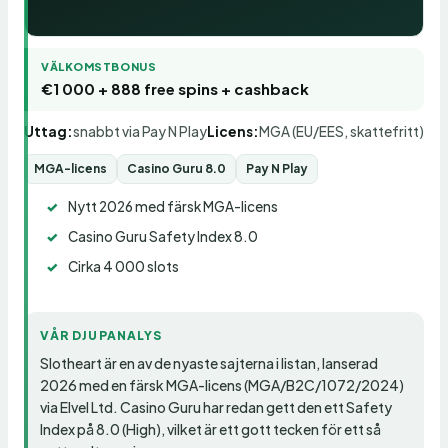
VÄLKOMSTBONUS
€1 000 + 888 free spins + cashback
Uttag:
snabbt via Pay N Play
Licens:
MGA (EU/EES, skattefritt)
MGA-licens
Casino Guru 8.0
Pay N Play
Nytt 2026 med färsk MGA-licens
Casino Guru Safety Index 8.0
Cirka 4 000 slots
VÅR DJUPANALYS
Slotheart är en av de nyaste sajterna i listan, lanserad
2026 med en färsk MGA-licens (MGA/B2C/1072/2024)
via Elvel Ltd. Casino Guru har redan gett den ett Safety
Index på 8.0 (High), vilket är ett gott tecken för ett så