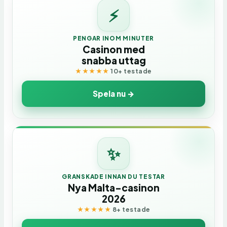
⚡
PENGAR INOM MINUTER
Casinon med
snabba uttag
★★★★★
10+ testade
Spela nu →
✨
GRANSKADE INNAN DU TESTAR
Nya Malta-casinon
2026
★★★★★
8+ testade