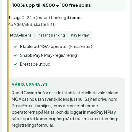
100% upp till €500 + 100 free spins
Uttag:
0–24 h (instant banking)
Licens:
MGA (EU/EES, skattefritt)
MGA-licens
Instant banking
Pay N Play
Etablerad MGA-operatör (PressEnter)
Snabb Pay N Play-registrering
Brett spelutbud
VÅR DJUPANALYS
Rapid Casino är för oss det stabilaste helhetsvalet bland
MGA casino utan svensk licens just nu. Sajten drivs inom
PressEnter-familjen, en av de mer etablerade
operatörerna på Malta, och du loggar in med Pay N Play
så att spelet kommer igång på ett par minuter utan långt
registreringsformulär.