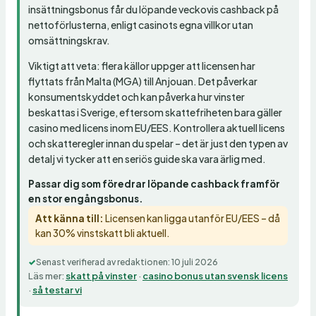
insättningsbonus får du löpande veckovis cashback på
nettoförlusterna, enligt casinots egna villkor utan
omsättningskrav.
Viktigt att veta: flera källor uppger att licensen har
flyttats från Malta (MGA) till Anjouan. Det påverkar
konsumentskyddet och kan påverka hur vinster
beskattas i Sverige, eftersom skattefriheten bara gäller
casino med licens inom EU/EES. Kontrollera aktuell licens
och skatteregler innan du spelar – det är just den typen av
detalj vi tycker att en seriös guide ska vara ärlig med.
Passar dig som föredrar löpande cashback framför
en stor engångsbonus.
Att känna till:
Licensen kan ligga utanför EU/EES – då
kan 30% vinstskatt bli aktuell.
Senast verifierad av redaktionen: 10 juli 2026
Läs mer:
skatt på vinster
·
casino bonus utan svensk licens
·
så testar vi