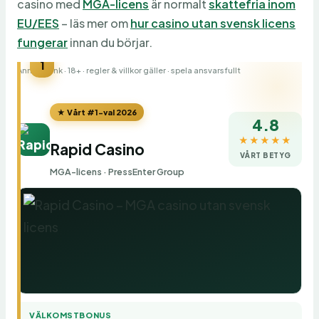
casino med
MGA-licens
är normalt
skattefria inom
EU/EES
– läs mer om
hur casino utan svensk licens
fungerar
innan du börjar.
1
Annonslänk · 18+ · regler & villkor gäller · spela ansvarsfullt
★ Vårt #1-val 2026
4.8
★★★★★
Rapid Casino
VÅRT BETYG
MGA-licens · PressEnter Group
VÄLKOMSTBONUS