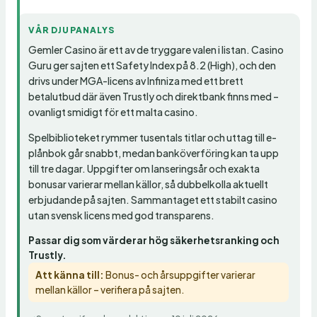
VÅR DJUPANALYS
Gemler Casino är ett av de tryggare valen i listan. Casino
Guru ger sajten ett Safety Index på 8.2 (High), och den
drivs under MGA-licens av Infiniza med ett brett
betalutbud där även Trustly och direktbank finns med –
ovanligt smidigt för ett malta casino.
Spelbiblioteket rymmer tusentals titlar och uttag till e-
plånbok går snabbt, medan banköverföring kan ta upp
till tre dagar. Uppgifter om lanseringsår och exakta
bonusar varierar mellan källor, så dubbelkolla aktuellt
erbjudande på sajten. Sammantaget ett stabilt casino
utan svensk licens med god transparens.
Passar dig som värderar hög säkerhetsranking och
Trustly.
Att känna till:
Bonus- och årsuppgifter varierar
mellan källor – verifiera på sajten.