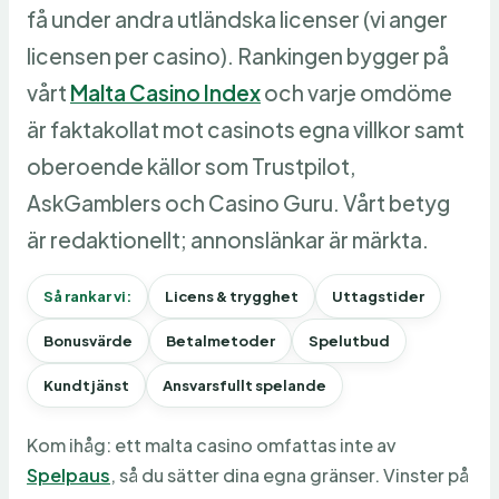
få under andra utländska licenser (vi anger
licensen per casino). Rankingen bygger på
vårt
Malta Casino Index
och varje omdöme
är faktakollat mot casinots egna villkor samt
oberoende källor som Trustpilot,
AskGamblers och Casino Guru. Vårt betyg
är redaktionellt; annonslänkar är märkta.
Så rankar vi:
Licens & trygghet
Uttagstider
Bonusvärde
Betalmetoder
Spelutbud
Kundtjänst
Ansvarsfullt spelande
Kom ihåg: ett malta casino omfattas inte av
Spelpaus
, så du sätter dina egna gränser. Vinster på