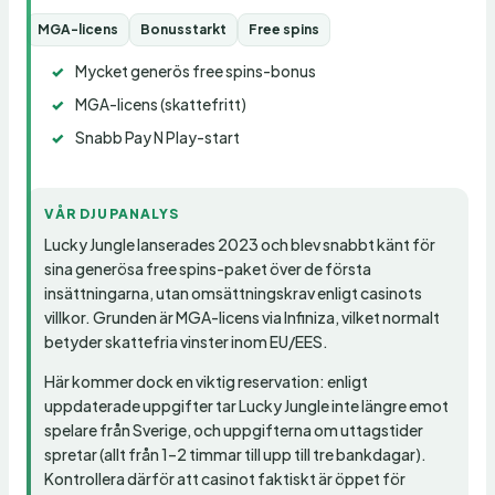
MGA-licens
Bonusstarkt
Free spins
Mycket generös free spins-bonus
MGA-licens (skattefritt)
Snabb Pay N Play-start
VÅR DJUPANALYS
Lucky Jungle lanserades 2023 och blev snabbt känt för
sina generösa free spins-paket över de första
insättningarna, utan omsättningskrav enligt casinots
villkor. Grunden är MGA-licens via Infiniza, vilket normalt
betyder skattefria vinster inom EU/EES.
Här kommer dock en viktig reservation: enligt
uppdaterade uppgifter tar Lucky Jungle inte längre emot
spelare från Sverige, och uppgifterna om uttagstider
spretar (allt från 1–2 timmar till upp till tre bankdagar).
Kontrollera därför att casinot faktiskt är öppet för