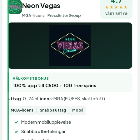
4.7
Neon Vegas
★★★★★
VÅRT BETYG
MGA-licens · PressEnter Group
VÄLKOMSTBONUS
100% upp till €500 + 100 free spins
Uttag:
0–24 h
Licens:
MGA (EU/EES, skattefritt)
MGA-licens
Snabba uttag
Mobil
Modern mobilupplevelse
Snabba utbetalningar