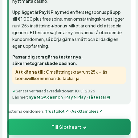
nytt malta casino.
Upplägget är Pay N Play med en flerstegsbonus på upp
till €1 000 plus free spins, men omsättningskravet ligger
runt 25x insättning + bonus, vilket är en hel del att spela
igenom. Eftersom sajten är ny finns ännu få oberoende
kundomdömen, så börja gärna smått och bilda dig en
egen uppfattning.
Passar dig som gärna testar nya,
säkerhetsgranskade casinon.
Att känna till:
Omsättningskrav runt 25x – läs
bonusvillkoren innan du tackar ja.
Senast verifierad av redaktionen: 10 juli 2026
Läs mer:
nya MGA casinon
·
Pay N Play
·
så testar vi
Externa omdömen:
Trustpilot ↗
·
AskGamblers ↗
Till Slotheart →