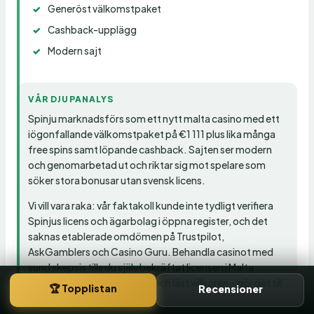
Generöst välkomstpaket
Cashback-upplägg
Modern sajt
VÅR DJUPANALYS
Spinju marknadsförs som ett nytt malta casino med ett
iögonfallande välkomstpaket på €1 111 plus lika många
free spins samt löpande cashback. Sajten ser modern
och genomarbetad ut och riktar sig mot spelare som
söker stora bonusar utan svensk licens.
Vi vill vara raka: vår faktakoll kunde inte tydligt verifiera
Spinjus licens och ägarbolag i öppna register, och det
saknas etablerade omdömen på Trustpilot,
AskGamblers och Casino Guru. Behandla casinot med
sund skepsis tills du själv bekräftat licensen i Malta
Gaming Authoritys register och läst villkoren – gör det till
🏆 Topplistan
Recensioner
en vana på alla nya sajter.