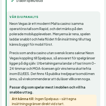
Stabilt spelutbud
VÅR DJUPANALYS
Neon Vegas är ett modernt Malta casino i samma
operatörsstall som Rapid, och det märks på den
polerade mobilupplevelsen. Menyerna är rena, spelen
laddar snabbt och hela flödet från insättning till uttag
känns byggt för mobil först.
Precis som andra casino utan svensk licens saknar Neon
Vegas koppling till Spelpaus, så ansvaret för spelgränser
ligger på dig själv. Utbetalningarna landar oftast inom 0–
24 timmar och MGA-licensen gör vinsterna skattefria
inom EU/EES. Det finns få publika tredjepartsomdömen
ännu, så vi rekommenderar att du läser villkoren noga.
Passar dig som spelar mest i mobilen och vill ha
snabba uttag.
Att känna till:
Ingen Spelpaus – sätt egna
insättningsgränser direkt vid start.