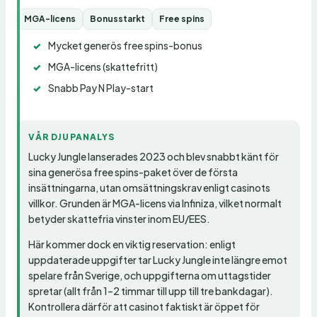
MGA-licens
Bonusstarkt
Free spins
Mycket generös free spins-bonus
MGA-licens (skattefritt)
Snabb Pay N Play-start
VÅR DJUPANALYS
Lucky Jungle lanserades 2023 och blev snabbt känt för
sina generösa free spins-paket över de första
insättningarna, utan omsättningskrav enligt casinots
villkor. Grunden är MGA-licens via Infiniza, vilket normalt
betyder skattefria vinster inom EU/EES.
Här kommer dock en viktig reservation: enligt
uppdaterade uppgifter tar Lucky Jungle inte längre emot
spelare från Sverige, och uppgifterna om uttagstider
spretar (allt från 1–2 timmar till upp till tre bankdagar).
Kontrollera därför att casinot faktiskt är öppet för