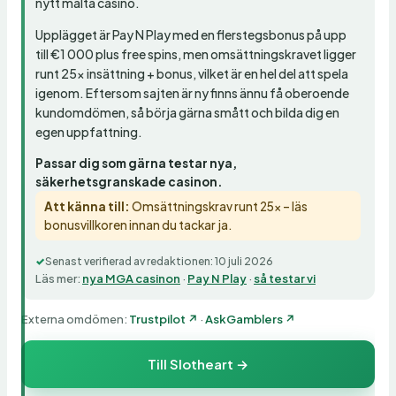
nytt malta casino.
Upplägget är Pay N Play med en flerstegsbonus på upp
till €1 000 plus free spins, men omsättningskravet ligger
runt 25x insättning + bonus, vilket är en hel del att spela
igenom. Eftersom sajten är ny finns ännu få oberoende
kundomdömen, så börja gärna smått och bilda dig en
egen uppfattning.
Passar dig som gärna testar nya,
säkerhetsgranskade casinon.
Att känna till:
Omsättningskrav runt 25x – läs
bonusvillkoren innan du tackar ja.
Senast verifierad av redaktionen: 10 juli 2026
Läs mer:
nya MGA casinon
·
Pay N Play
·
så testar vi
Externa omdömen:
Trustpilot ↗
·
AskGamblers ↗
Till Slotheart →