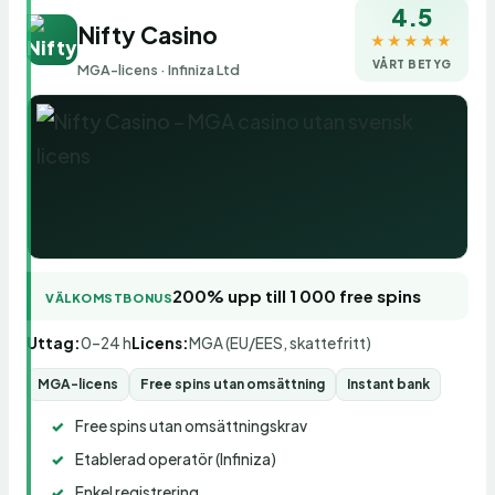
4.5
Nifty Casino
★★★★★
VÅRT BETYG
MGA-licens · Infiniza Ltd
200% upp till 1 000 free spins
VÄLKOMSTBONUS
Uttag:
0–24 h
Licens:
MGA (EU/EES, skattefritt)
MGA-licens
Free spins utan omsättning
Instant bank
Free spins utan omsättningskrav
Etablerad operatör (Infiniza)
Enkel registrering