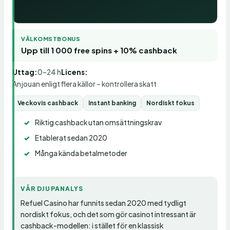
VÄLKOMSTBONUS
Upp till 1 000 free spins + 10% cashback
Uttag:
0–24 h
Licens:
Anjouan enligt flera källor – kontrollera skatt
Veckovis cashback
Instant banking
Nordiskt fokus
Riktig cashback utan omsättningskrav
Etablerat sedan 2020
Många kända betalmetoder
VÅR DJUPANALYS
Refuel Casino har funnits sedan 2020 med tydligt
nordiskt fokus, och det som gör casinot intressant är
cashback-modellen: i stället för en klassisk