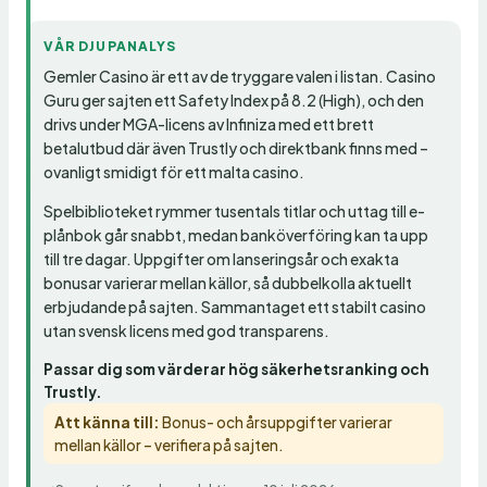
VÅR DJUPANALYS
Gemler Casino är ett av de tryggare valen i listan. Casino
Guru ger sajten ett Safety Index på 8.2 (High), och den
drivs under MGA-licens av Infiniza med ett brett
betalutbud där även Trustly och direktbank finns med –
ovanligt smidigt för ett malta casino.
Spelbiblioteket rymmer tusentals titlar och uttag till e-
plånbok går snabbt, medan banköverföring kan ta upp
till tre dagar. Uppgifter om lanseringsår och exakta
bonusar varierar mellan källor, så dubbelkolla aktuellt
erbjudande på sajten. Sammantaget ett stabilt casino
utan svensk licens med god transparens.
Passar dig som värderar hög säkerhetsranking och
Trustly.
Att känna till:
Bonus- och årsuppgifter varierar
mellan källor – verifiera på sajten.