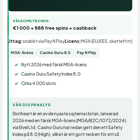
VÄLKOMSTBONUS
€1 000 + 888 free spins + cashback
Uttag:
snabbt via Pay N Play
Licens:
MGA (EU/EES, skattefritt)
MGA-licens
Casino Guru 8.0
Pay N Play
Nytt 2026 med färsk MGA-licens
Casino Guru Safety Index 8.0
Cirka 4 000 slots
VÅR DJUPANALYS
Slotheart är en av de nyaste sajterna i listan, lanserad
2026 med en färsk MGA-licens (MGA/B2C/1072/2024)
via Elvel Ltd. Casino Guru har redan gett den ett Safety
Index på 8.0 (High), vilket är ett gott tecken för ett så