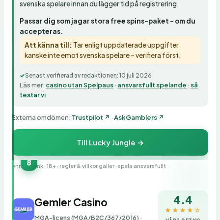
svenska spelare innan du lägger tid på registrering.
Passar dig som jagar stora free spins-paket – om du
accepteras.
Att känna till:
Tar enligt uppdaterade uppgifter
kanske inte emot svenska spelare – verifiera först.
Senast verifierad av redaktionen: 10 juli 2026
Läs mer:
casino utan Spelpaus
·
ansvarsfullt spelande
·
så
testar vi
Externa omdömen:
Trustpilot ↗
·
AskGamblers ↗
Till Lucky Jungle →
8
Annonslänk · 18+ · regler & villkor gäller · spela ansvarsfullt
4.4
Gemler Casino
★★★★☆
MGA-licens (MGA/B2C/367/2016) ·