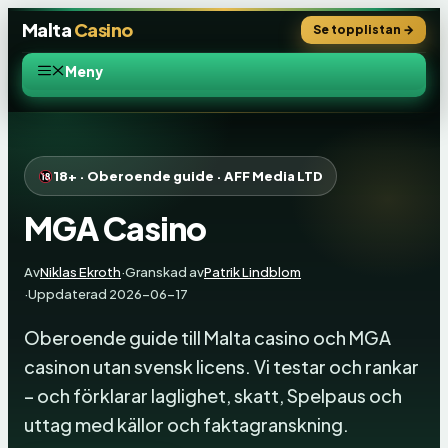
Hoppa
Malta
Casino
Se topplistan →
till
innehåll
Meny
Meny
18+ · Oberoende guide · AFF Media LTD
MGA Casino
Av
Niklas Ekroth
·Granskad av
Patrik Lindblom
·Uppdaterad 2026-06-17
Oberoende guide till Malta casino och MGA
casinon utan svensk licens. Vi testar och rankar
– och förklarar laglighet, skatt, Spelpaus och
uttag med källor och faktagranskning.