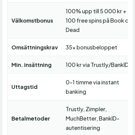
100% upp till 5 000 kr +
Välkomstbonus
100 free spins på Book of
Dead
Omsättningskrav
35x bonusbeloppet
Min. insättning
100 kr via Trustly/BankID
0–1 timme via instant
Uttagstid
banking
Trustly, Zimpler,
Betalmetoder
MuchBetter, BankID-
autentisering