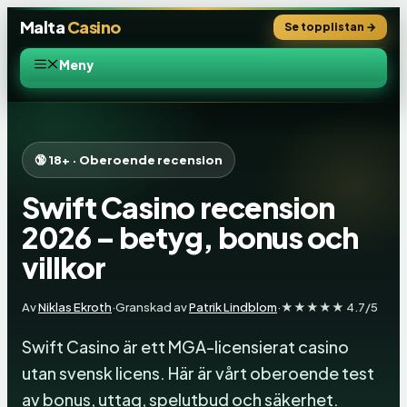
Hoppa
Malta
Casino
Se topplistan →
till
innehåll
Meny
Meny
🔞 18+ · Oberoende recension
Swift Casino recension
2026 – betyg, bonus och
villkor
Av
Niklas Ekroth
·
Granskad av
Patrik Lindblom
·
★★★★★ 4.7/5
Swift Casino är ett MGA-licensierat casino
utan svensk licens. Här är vårt oberoende test
av bonus, uttag, spelutbud och säkerhet.