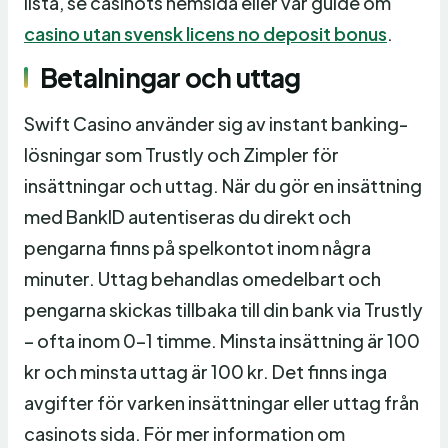
lista, se casinots hemsida eller vår guide om
casino utan svensk licens no deposit bonus
.
Betalningar och uttag
Swift Casino använder sig av instant banking-
lösningar som Trustly och Zimpler för
insättningar och uttag. När du gör en insättning
med BankID autentiseras du direkt och
pengarna finns på spelkontot inom några
minuter. Uttag behandlas omedelbart och
pengarna skickas tillbaka till din bank via Trustly
– ofta inom 0–1 timme. Minsta insättning är 100
kr och minsta uttag är 100 kr. Det finns inga
avgifter för varken insättningar eller uttag från
casinots sida. För mer information om