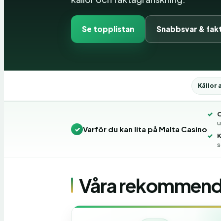
Se topplistan
Snabbsvar & fak
Källor 
O
u
Varför du kan lita på Malta Casino
✓
K
s
Våra rekommende