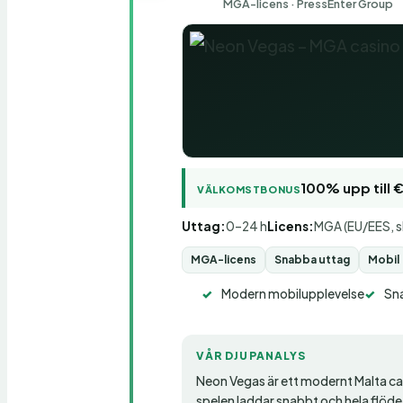
MGA-licens · PressEnter Group
100% upp till 
VÄLKOMSTBONUS
Uttag:
0–24 h
Licens:
MGA (EU/EES, sk
MGA-licens
Snabba uttag
Mobil
Modern mobilupplevelse
Sn
VÅR DJUPANALYS
Neon Vegas är ett modernt Malta ca
spelen laddar snabbt och hela flödet