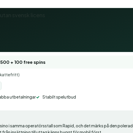
€500 + 100 free spins
attefritt)
abba utbetalningar
Stabilt spelutbud
sino i samma operatörsstall som Rapid, och det märks på den polerad
 från insättning till uttag känns byggt för mobil först.