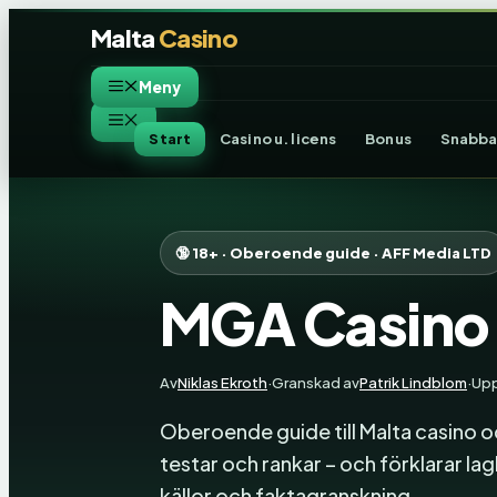
Hoppa
Malta
Casino
till
innehåll
Meny
Meny
Start
Casino u. licens
Bonus
Snabba
🔞 18+ · Oberoende guide · AFF Media LTD
MGA Casino
Av
Niklas Ekroth
·Granskad av
Patrik Lindblom
·Up
Oberoende guide till Malta casino o
testar och rankar – och förklarar la
källor och faktagranskning.