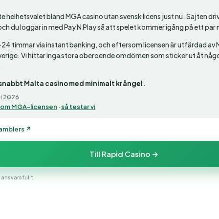
te helhetsvalet bland MGA casino utan svensk licens just nu. Sajten dr
ch du loggar in med Pay N Play så att spelet kommer igång på ett par 
4 timmar via instant banking, och eftersom licensen är utfärdad av M
verige. Vi hittar inga stora oberoende omdömen som sticker ut åt något hå
.
, snabbt Malta casino med minimalt krångel.
li 2026
om MGA-licensen
·
så testar vi
amblers ↗
Till Rapid Casino →
a ansvarsfullt