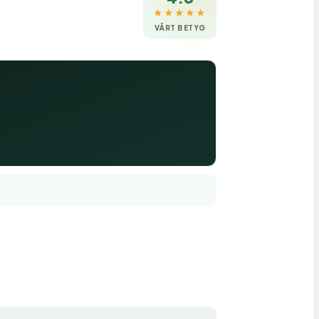
★★★★★
VÅRT BETYG