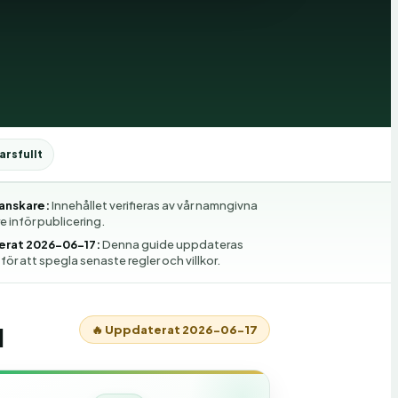
arsfullt
anskare:
Innehållet verifieras av vår namngivna
e inför publicering.
rat 2026-06-17:
Denna guide uppdateras
ör att spegla senaste regler och villkor.
u
🔥 Uppdaterat 2026-06-17