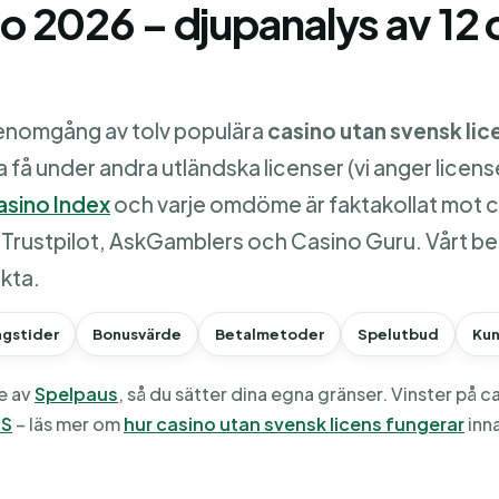
 2026 – djupanalys av 12 
pgenomgång av tolv populära
casino utan svensk lic
a få under andra utländska licenser (vi anger licens
asino Index
och varje omdöme är faktakollat mot 
 Trustpilot, AskGamblers och Casino Guru. Vårt be
rkta.
agstider
Bonusvärde
Betalmetoder
Spelutbud
Kun
e av
Spelpaus
, så du sätter dina egna gränser. Vinster på 
ES
– läs mer om
hur casino utan svensk licens fungerar
inna