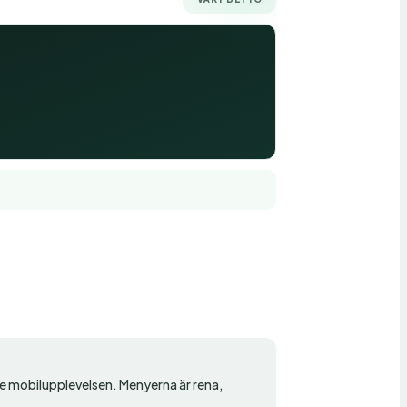
e mobilupplevelsen. Menyerna är rena,