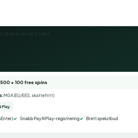
€500 + 100 free spins
s:
MGA (EU/EES, skattefritt)
N Play
sEnter)
Snabb Pay N Play-registrering
Brett spelutbud