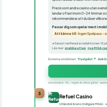
Precis som andra casino utan svensk 
landar oftast inom 0–24 timmar och
rekommenderar att du läser villkor
Passar dig som spelar mest i mobi
Att känna till:
Ingen Spelpaus – sä
Senast verifierad av redaktionen: 10 ju
Läs mer:
snabba uttag
·
nya MGA ca
Externa omdömen:
Trustpilot ↗
·
AskG
Annonslänk · 18+ · regler & villkor gäller · spel
3
Refuel Casino
Utländsk licens (tidigare MGA) · v