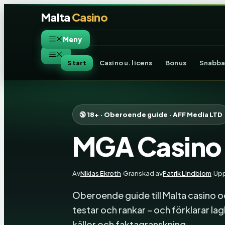
Hoppa
Malta
Casino
till
innehåll
Meny
Meny
Start
Casino u. licens
Bonus
Snabba
🔞 18+ · Oberoende guide · AFF Media LTD
MGA Casino
Av
Niklas Ekroth
·Granskad av
Patrik Lindblom
·Up
Oberoende guide till Malta casino o
testar och rankar – och förklarar la
källor och faktagranskning.