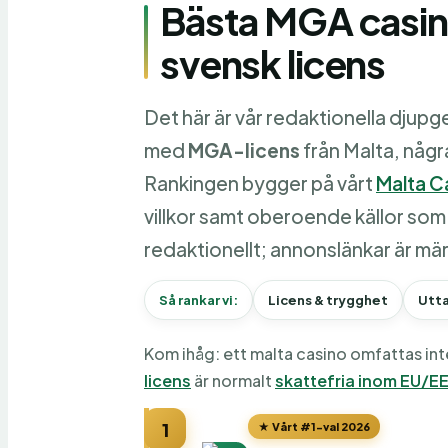
Bästa MGA casino
svensk licens
Det här är vår redaktionella dju
med
MGA-licens
från Malta, någr
Rankingen bygger på vårt
Malta C
villkor samt oberoende källor som
redaktionellt; annonslänkar är mä
Så rankar vi:
Licens & trygghet
Utt
Kom ihåg: ett malta casino omfattas int
licens
är normalt
skattefria inom EU/E
1
★ Vårt #1-val 2026