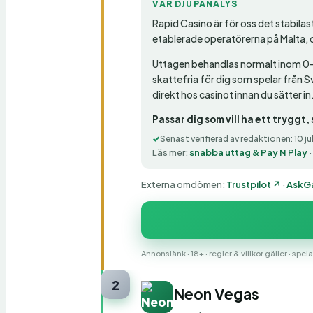
VÅR DJUPANALYS
Rapid Casino är för oss det stabilas
etablerade operatörerna på Malta, o
Uttagen behandlas normalt inom 0–2
skattefria för dig som spelar från S
direkt hos casinot innan du sätter in
Passar dig som vill ha ett tryggt
Senast verifierad av redaktionen: 10 ju
Läs mer:
snabba uttag & Pay N Play
·
Externa omdömen:
Trustpilot ↗
·
AskG
Annonslänk · 18+ · regler & villkor gäller · spel
2
Neon Vegas