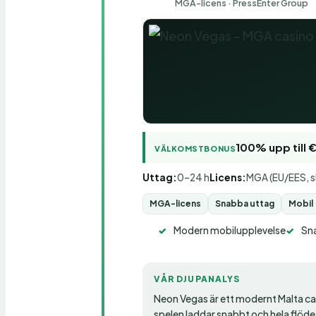
MGA-licens · PressEnter Group
100% upp till 
VÄLKOMSTBONUS
Uttag:
0–24 h
Licens:
MGA (EU/EES, sk
MGA-licens
Snabba uttag
Mobil
Modern mobilupplevelse
Sn
VÅR DJUPANALYS
Neon Vegas är ett modernt Malta ca
spelen laddar snabbt och hela flödet