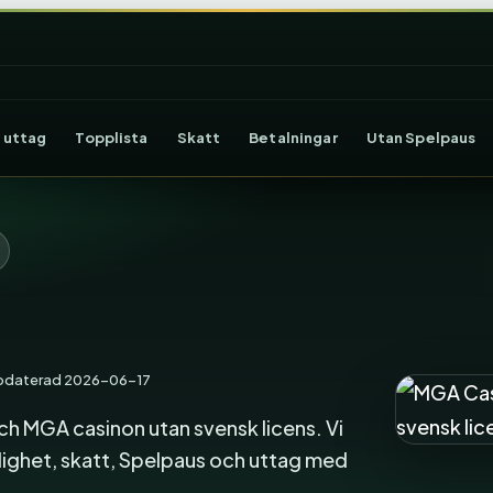
 uttag
Topplista
Skatt
Betalningar
Utan Spelpaus
pdaterad 2026-06-17
ch MGA casinon utan svensk licens. Vi
glighet, skatt, Spelpaus och uttag med