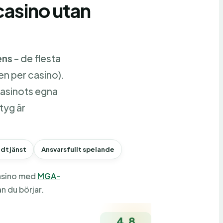
casino utan
ens
– de flesta
en per casino).
casinots egna
tyg är
dtjänst
Ansvarsfullt spelande
casino med
MGA-
n du börjar.
4.8